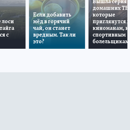
Вышла серия
домашних ТВ
Если добавить
которые
е лоси
мёд в горячий
приглянутся 
 тайга
чай, он станет
киноманам, и
ся с
вредным. Так ли
спортивным
это?
болельщикам