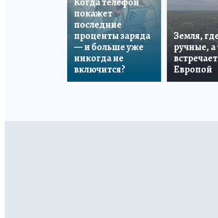
Когда телефон
покажет
последние
проценты заряда
Земля, гд
— и больше уже
ручные, а
никогда не
встречает
включится?
Европой