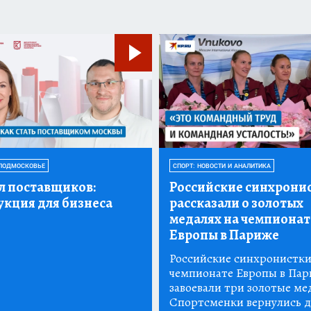
ПОДМОСКОВЬЕ
СПОРТ: НОВОСТИ И АНАЛИТИКА
л поставщиков:
Российские синхрони
укция для бизнеса
рассказали о золотых
медалях на чемпионат
Европы в Париже
Российские синхронистки
чемпионате Европы в Па
завоевали три золотые ме
Спортсменки вернулись д