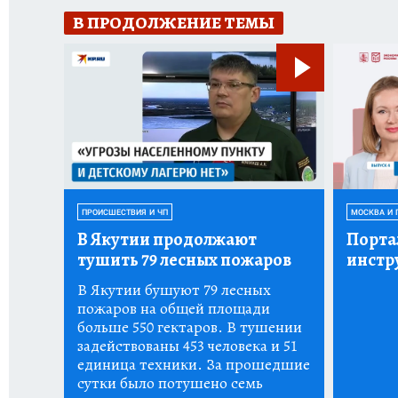
В ПРОДОЛЖЕНИЕ ТЕМЫ
ПРОИСШЕСТВИЯ И ЧП
МОСКВА И 
В Якутии продолжают
Порта
тушить 79 лесных пожаров
инстр
В Якутии бушуют 79 лесных
пожаров на общей площади
больше 550 гектаров. В тушении
задействованы 453 человека и 51
единица техники. За прошедшие
сутки было потушено семь