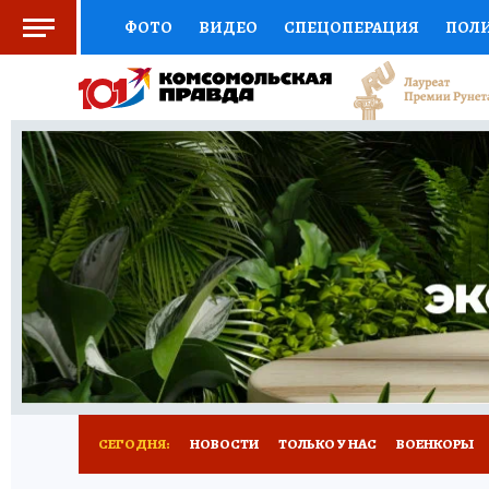
ФОТО
ВИДЕО
СПЕЦОПЕРАЦИЯ
ПОЛ
СОЦПОДДЕРЖКА
НАУКА
СПОРТ
КО
ВЫБОР ЭКСПЕРТОВ
ДОКТОР
ФИНАНС
КНИЖНАЯ ПОЛКА
ПРОГНОЗЫ НА СПОРТ
ПРЕСС-ЦЕНТР
НЕДВИЖИМОСТЬ
ТЕЛЕ
РАДИО КП
РЕКЛАМА
ТЕСТЫ
НОВОЕ 
СЕГОДНЯ:
НОВОСТИ
ТОЛЬКО У НАС
ВОЕНКОРЫ