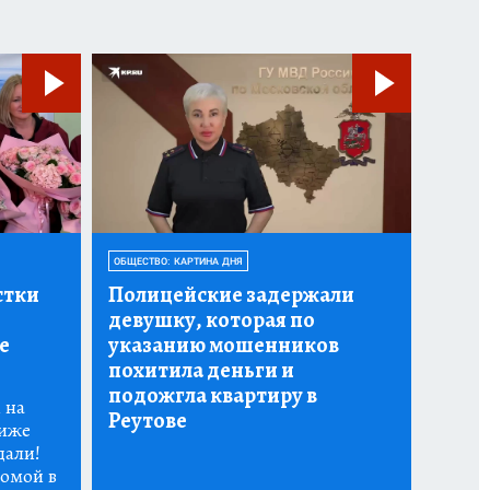
ОБЩЕСТВО: КАРТИНА ДНЯ
стки
Полицейские задержали
девушку, которая по
е
указанию мошенников
похитила деньги и
подожгла квартиру в
 на
Реутове
риже
дали!
омой в