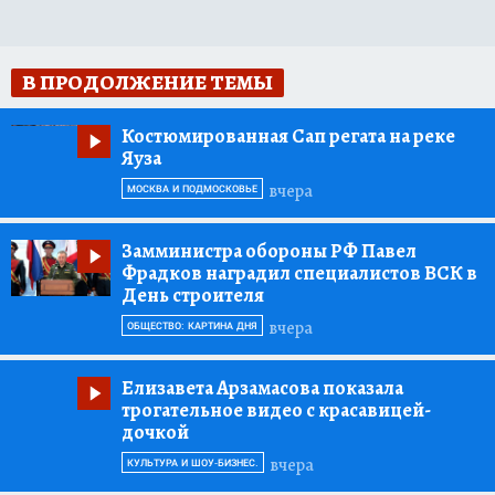
В ПРОДОЛЖЕНИЕ ТЕМЫ
Костюмированная Сап регата на реке
Яуза
вчера
МОСКВА И ПОДМОСКОВЬЕ
Замминистра обороны РФ Павел
Фрадков наградил специалистов ВСК в
День строителя
вчера
ОБЩЕСТВО: КАРТИНА ДНЯ
Елизавета Арзамасова показала
трогательное видео с красавицей-
дочкой
вчера
КУЛЬТУРА И ШОУ-БИЗНЕС.