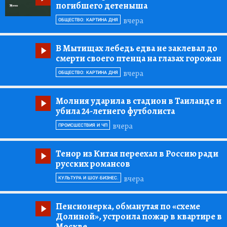
погибшего детеныша
вчера
ОБЩЕСТВО: КАРТИНА ДНЯ
В Мытищах лебедь едва не заклевал до
смерти своего птенца на глазах горожан
вчера
ОБЩЕСТВО: КАРТИНА ДНЯ
Молния ударила в стадион в Таиланде и
убила 24-летнего футболиста
вчера
ПРОИСШЕСТВИЯ И ЧП
Тенор из Китая переехал в Россию ради
русских романсов
вчера
КУЛЬТУРА И ШОУ-БИЗНЕС.
Пенсионерка, обманутая по «схеме
Долиной», устроила пожар в квартире в
Москве