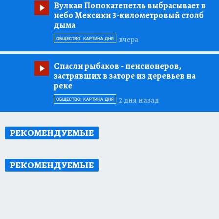
Вулкан Попокатепетль выбрасывает в
небо Мексики 3-километровый столб
дыма
вчера
ОБЩЕСТВО: КАРТИНА ДНЯ
Спасли рыбаков
- пенсионеров,
застрявших в заторе из деревьев на
реке
2 дня назад
ОБЩЕСТВО: КАРТИНА ДНЯ
РЕКОМЕНДУЕМЫЕ
РЕКОМЕНДУЕМЫЕ