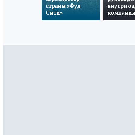
страны «Фуд
внутри о
Сити»
компани