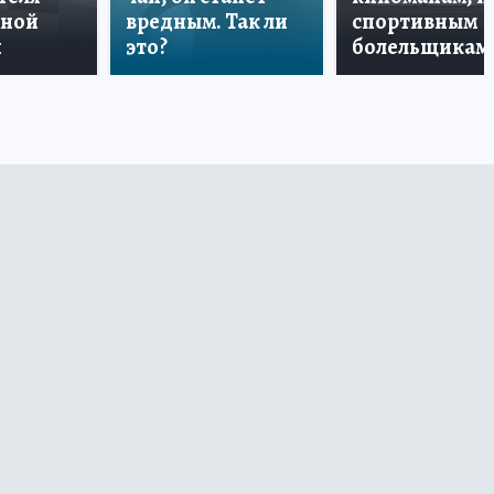
дной
вредным. Так ли
спортивным
и
это?
болельщикам