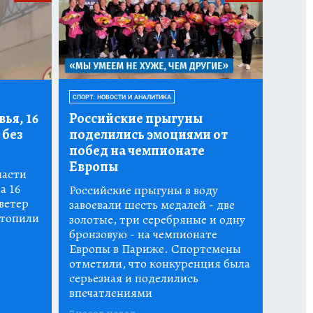
СПОРТ: НОВОСТИ И АНАЛИТИКА
ья, 16
Российские прыгуны
 без
поделились эмоциями от
побед на чемпионате
Европы
ласти
а 16
Российские прыгуны в воду
ветер
завоевали шесть медалей - две
атопили
золотые, три серебряные и одну
бронзовую - на чемпионате
Европы в Париже. Спортсмены
отметили, что конкуренция была
серьезная и поделились
впечатлениями