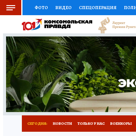
ФОТО
ВИДЕО
СПЕЦОПЕРАЦИЯ
ПОЛ
СОЦПОДДЕРЖКА
НАУКА
СПОРТ
КО
ВЫБОР ЭКСПЕРТОВ
ДОКТОР
ФИНАНС
КНИЖНАЯ ПОЛКА
ПРОГНОЗЫ НА СПОРТ
ПРЕСС-ЦЕНТР
НЕДВИЖИМОСТЬ
ТЕЛЕ
РАДИО КП
РЕКЛАМА
ТЕСТЫ
НОВОЕ 
СЕГОДНЯ:
НОВОСТИ
ТОЛЬКО У НАС
ВОЕНКОРЫ