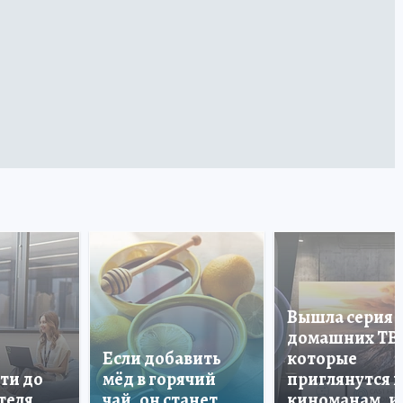
Вышла серия
домашних ТВ
Если добавить
которые
ти до
мёд в горячий
приглянутся 
теля
чай, он станет
киноманам, и