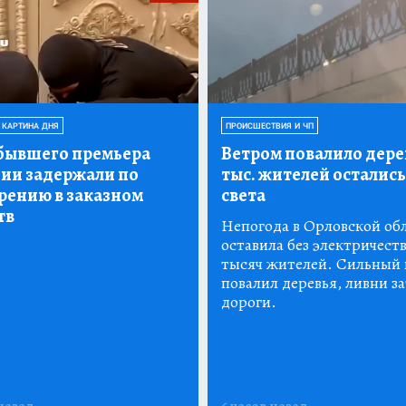
 КАРТИНА ДНЯ
ПРОИСШЕСТВИЯ И ЧП
бывшего премьера
Ветром повалило дерев
ии задержали по
тыс.
жителей остались
рению в заказном
света
тв
Непогода в Орловской об
оставила без электричеств
тысяч жителей. Сильный 
повалил деревья, ливни з
дороги.