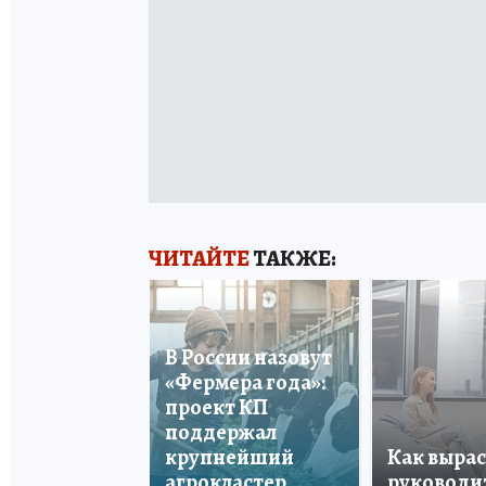
ЧИТАЙТЕ
ТАКЖЕ:
В России назовут
«Фермера года»:
проект КП
поддержал
крупнейший
Как вырас
агрокластер
руководи