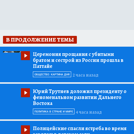
В ПРОДОЛЖЕНИЕ ТЕМЫ
Церемония прощания с убитыми
братом и сестрой из России прошла в
Паттайе
2 часа назад
ОБЩЕСТВО: КАРТИНА ДНЯ
Юрий Трутнев доложил президенту о
феноменальном развитии Дальнего
Востока
4 часа назад
ПОЛИТИКА В СТРАНЕ И МИРЕ
Полицейские спасли ястреба во время