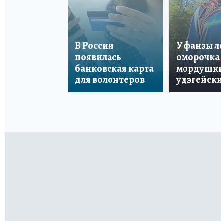
В России
У фанзы 
появилась
оморочка 
банковская карта
мордушки
для волонтеров
удэгейски