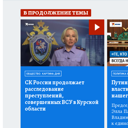
В ПРОДОЛЖЕНИЕ ТЕМЫ
ОБЩЕСТВО: КАРТИНА ДНЯ
ПОЛИТИКА 
СК России продолжает
Путин
расследование
власт
преступлений,
нашег
совершенных ВСУ в Курской
Предсе
области
Элла П
Владим
к един