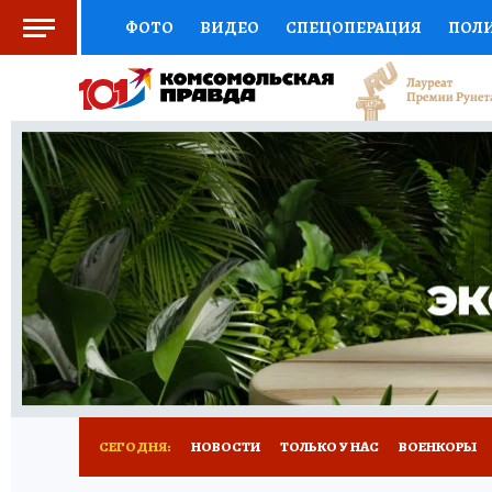
ФОТО
ВИДЕО
СПЕЦОПЕРАЦИЯ
ПОЛ
СОЦПОДДЕРЖКА
НАУКА
СПОРТ
КО
ВЫБОР ЭКСПЕРТОВ
ДОКТОР
ФИНАНС
КНИЖНАЯ ПОЛКА
ПРОГНОЗЫ НА СПОРТ
ПРЕСС-ЦЕНТР
НЕДВИЖИМОСТЬ
ТЕЛЕ
РАДИО КП
РЕКЛАМА
ТЕСТЫ
НОВОЕ 
СЕГОДНЯ:
НОВОСТИ
ТОЛЬКО У НАС
ВОЕНКОРЫ