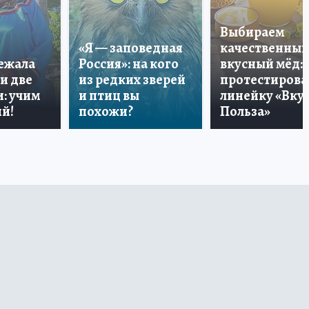
Выбираем
«Я — заповедная
качественный
лежала
Россия»: на кого
вкусный мёд:
и две
из редких зверей
протестирова
: учим
и птиц вы
линейку «Вкус
й!
похожи?
Польза»