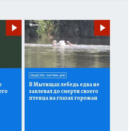
ОБЩЕСТВО: КАРТИНА ДНЯ
ю
В Мытищах лебедь едва не
его
заклевал до смерти своего
птенца на глазах горожан