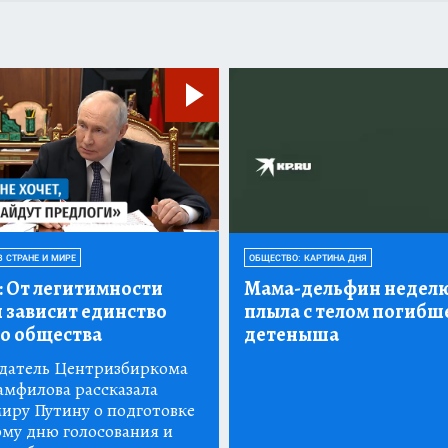
В СТРАНЕ И МИРЕ
ОБЩЕСТВО: КАРТИНА ДНЯ
:
От легитимности
Мама-дельфин недел
и зависит единство
плыла с телом погибш
о общества
детеныша
датель Центризбиркома
амфилова рассказала
иру Путину о подготовке
ому дню голосования и