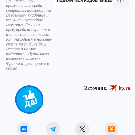
Две школьницы
ПОДЕЛИТЬСЯ КОДОМ ВИДЕО
прогуливались среди
старинных надгробий на
Введенском кладбище и
услышали жалобное
мяуканье. Девочки
предупредили охранника,
а он вызвал спасателей.
Кот находился в часовне-
склепе на глубине двух
метров и не мог
выбраться. Пушистого
вызволили, назвали
Франки и пристроили в
семью
Источник:
kp.ru