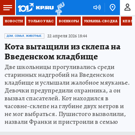
НОВОСТИ
ТОЛЬКО У НАС
ВОЕНКОРЫ
УКРАИНА: СВОДКА
КП В М
22 апреля 2026 18:44
ДОМ, СЕМЬЯ, ЖИВОТНЫЕ.
Кота вытащили из склепа на
Введенском кладбище
Две школьницы прогуливались среди
старинных надгробий на Введенском
кладбище и услышали жалобное мяуканье.
Девочки предупредили охранника, а он
вызвал спасателей. Кот находился в
часовне-склепе на глубине двух метров и
не мог выбраться. Пушистого вызволили,
назвали Франки и пристроили в семью