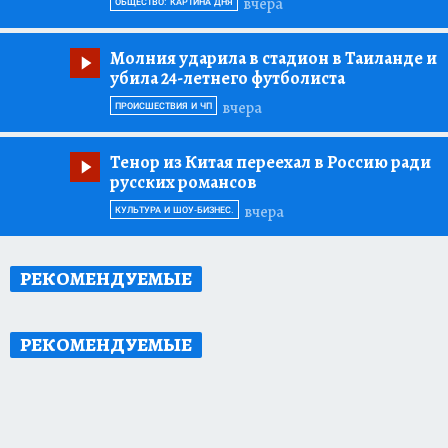
вчера
ОБЩЕСТВО: КАРТИНА ДНЯ
Молния ударила в стадион в Таиланде и
убила 24-летнего футболиста
вчера
ПРОИСШЕСТВИЯ И ЧП
Тенор из Китая переехал в Россию ради
русских романсов
вчера
КУЛЬТУРА И ШОУ-БИЗНЕС.
РЕКОМЕНДУЕМЫЕ
РЕКОМЕНДУЕМЫЕ