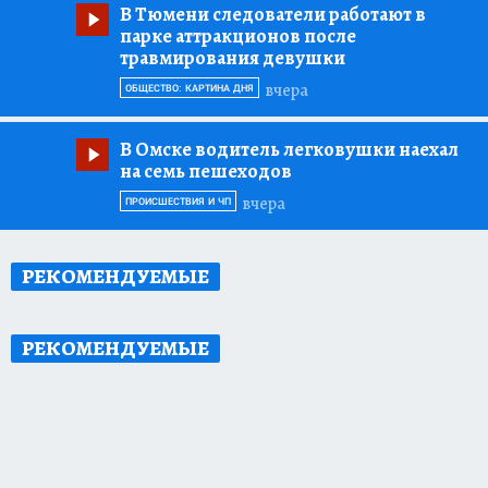
В Тюмени следователи работают в
парке аттракционов после
травмирования девушки
вчера
ОБЩЕСТВО: КАРТИНА ДНЯ
В Омске водитель легковушки наехал
на семь пешеходов
вчера
ПРОИСШЕСТВИЯ И ЧП
РЕКОМЕНДУЕМЫЕ
РЕКОМЕНДУЕМЫЕ