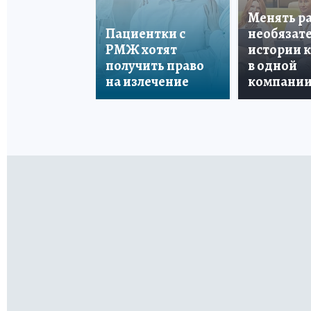
Менять р
Пациентки с
необязате
РМЖ хотят
истории 
получить право
в одной
на излечение
компани