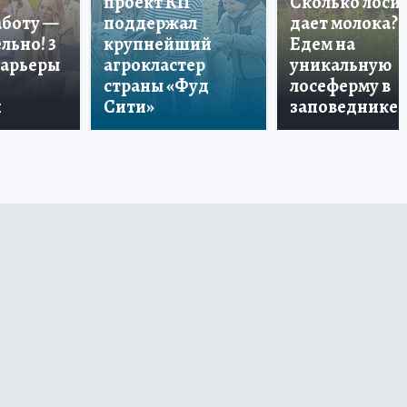
проект КП
Сколько лоси
аботу —
поддержал
дает молока?
льно! 3
крупнейший
Едем на
карьеры
агрокластер
уникальную
страны «Фуд
лосеферму в
и
Сити»
заповеднике!