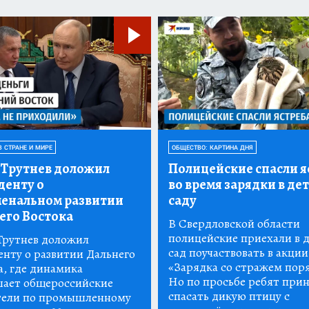
В СТРАНЕ И МИРЕ
ОБЩЕСТВО: КАРТИНА ДНЯ
Трутнев доложил
Полицейские спасли я
денту о
во время зарядки в де
енальном развитии
саду
его Востока
В Свердловской области
полицейские приехали в 
рутнев доложил
сад поучаствовать в акции
енту о развитии Дальнего
«Зарядка со стражем пор
а, где динамика
Но по просьбе ребят при
ает общероссийские
спасать дикую птицу с
тели по промышленному