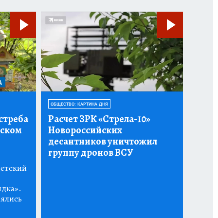
ОБЩЕСТВО: КАРТИНА ДНЯ
стреба
Расчет ЗРК «Стрела-10»
тском
Новороссийских
десантников уничтожил
группу дронов ВСУ
детский
ядка».
нялись