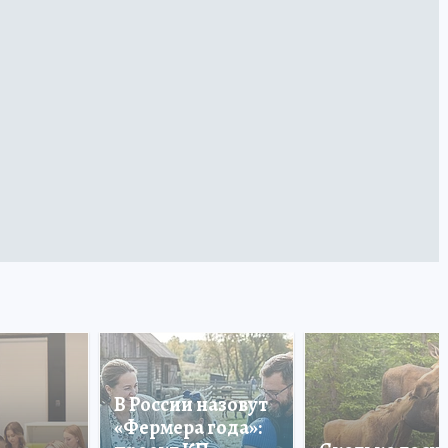
В России назовут
«Фермера года»: