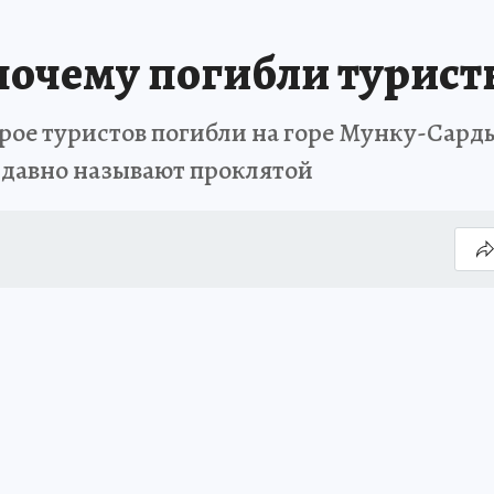
почему погибли турист
ое туристов погибли на горе Мунку-Сарды
у давно называют проклятой