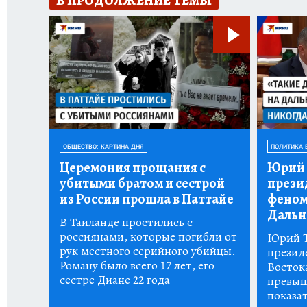
В ПРОДОЛЖЕНИЕ ТЕМЫ
ОБЩЕСТВО: КАРТИНА ДНЯ
ПОЛИТИКА 
Церемония прощания с
Юрий 
убитыми братом и сестрой
прези
из России прошла в Паттайе
феном
Дальн
В Таиланде простились с
россиянами, которые погибли от
Юрий Т
рук местного серийного убийцы.
презид
Роману было всего 17 лет, его
Восток
сестре Диане 22 года
превыш
показа