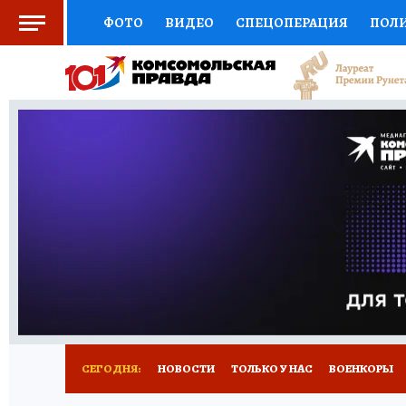
ФОТО
ВИДЕО
СПЕЦОПЕРАЦИЯ
ПОЛ
СОЦПОДДЕРЖКА
НАУКА
СПОРТ
КО
ВЫБОР ЭКСПЕРТОВ
ДОКТОР
ФИНАНС
КНИЖНАЯ ПОЛКА
ПРОГНОЗЫ НА СПОРТ
ПРЕСС-ЦЕНТР
НЕДВИЖИМОСТЬ
ТЕЛЕ
РАДИО КП
РЕКЛАМА
ТЕСТЫ
НОВОЕ 
СЕГОДНЯ:
НОВОСТИ
ТОЛЬКО У НАС
ВОЕНКОРЫ