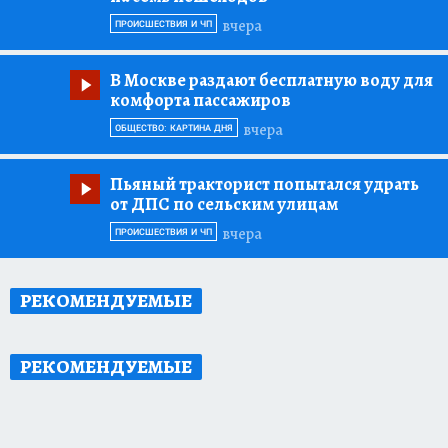
вчера
ПРОИСШЕСТВИЯ И ЧП
В Москве раздают бесплатную воду для
комфорта пассажиров
вчера
ОБЩЕСТВО: КАРТИНА ДНЯ
Пьяный тракторист попытался удрать
от ДПС по сельским улицам
вчера
ПРОИСШЕСТВИЯ И ЧП
РЕКОМЕНДУЕМЫЕ
РЕКОМЕНДУЕМЫЕ