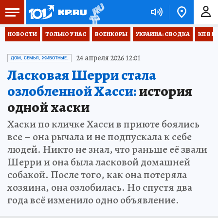
НОВОСТИ
ТОЛЬКО У НАС
ВОЕНКОРЫ
УКРАИНА: СВОДКА
КП В М
24 апреля 2026 12:01
ДОМ, СЕМЬЯ, ЖИВОТНЫЕ.
Ласковая Шерри стала
озлобленной Хасси:
история
одной хаски
Хаски по кличке Хасси в приюте боялись
все – она рычала и не подпускала к себе
людей. Никто не знал, что раньше её звали
Шерри и она была ласковой домашней
собакой. После того, как она потеряла
хозяина, она озлобилась. Но спустя два
года всё изменило одно объявление.