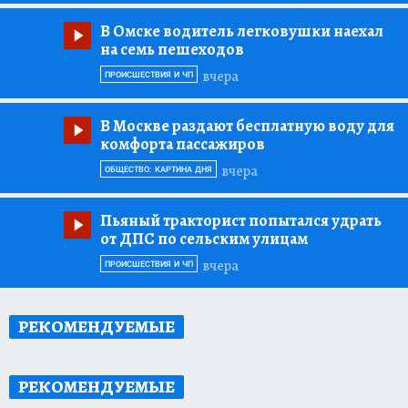
В Омске водитель легковушки наехал
на семь пешеходов
вчера
ПРОИСШЕСТВИЯ И ЧП
В Москве раздают бесплатную воду для
комфорта пассажиров
вчера
ОБЩЕСТВО: КАРТИНА ДНЯ
Пьяный тракторист попытался удрать
от ДПС по сельским улицам
вчера
ПРОИСШЕСТВИЯ И ЧП
РЕКОМЕНДУЕМЫЕ
РЕКОМЕНДУЕМЫЕ