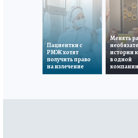
Менять р
Пациентки с
необязате
РМЖ хотят
истории 
получить право
в одной
на излечение
компани