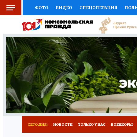
ФОТО
ВИДЕО
СПЕЦОПЕРАЦИЯ
ПОЛ
СОЦПОДДЕРЖКА
НАУКА
СПОРТ
КО
ВЫБОР ЭКСПЕРТОВ
ДОКТОР
ФИНАНС
КНИЖНАЯ ПОЛКА
ПРОГНОЗЫ НА СПОРТ
ПРЕСС-ЦЕНТР
НЕДВИЖИМОСТЬ
ТЕЛЕ
РАДИО КП
РЕКЛАМА
ТЕСТЫ
НОВОЕ 
СЕГОДНЯ:
НОВОСТИ
ТОЛЬКО У НАС
ВОЕНКОРЫ