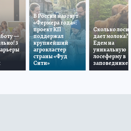
В России назовут
«Фермера года»:
проект КП
Сколько лоси
аботу —
поддержал
дает молока?
льно! 3
крупнейший
Едем на
карьеры
агрокластер
уникальную
страны «Фуд
лосеферму в
и
Сити»
заповеднике!