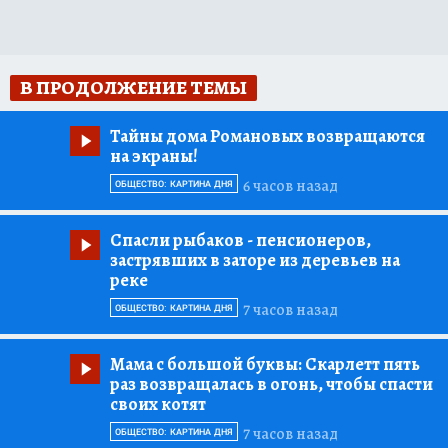
В ПРОДОЛЖЕНИЕ ТЕМЫ
Тайны дома Романовых возвращаются
на экраны!
6 часов назад
ОБЩЕСТВО: КАРТИНА ДНЯ
Спасли рыбаков
- пенсионеров,
застрявших в заторе из деревьев на
реке
7 часов назад
ОБЩЕСТВО: КАРТИНА ДНЯ
Мама с большой буквы:
Скарлетт пять
раз возвращалась в огонь, чтобы спасти
своих котят
7 часов назад
ОБЩЕСТВО: КАРТИНА ДНЯ