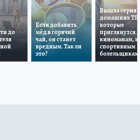
Вышла серия
домашних ТВ
Если добавить
которые
ти до
мёд в горячий
приглянутся 
теля
чай, он станет
киноманам, и
дной
вредным. Так ли
спортивным
и
это?
болельщикам