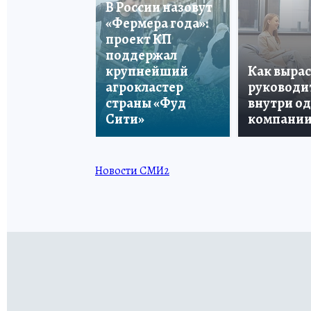
В России назовут
«Фермера года»:
проект КП
поддержал
крупнейший
Как вырас
агрокластер
руководи
страны «Фуд
внутри о
Сити»
компани
Новости СМИ2