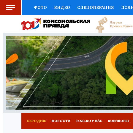
ФОТО
ВИДЕО
СПЕЦОПЕРАЦИЯ
ПОЛ
СОЦПОДДЕРЖКА
НАУКА
СПОРТ
КО
ВЫБОР ЭКСПЕРТОВ
ДОКТОР
ФИНАНС
КНИЖНАЯ ПОЛКА
ПРОГНОЗЫ НА СПОРТ
ПРЕСС-ЦЕНТР
НЕДВИЖИМОСТЬ
ТЕЛЕ
РАДИО КП
РЕКЛАМА
ТЕСТЫ
НОВОЕ 
СЕГОДНЯ:
НОВОСТИ
ТОЛЬКО У НАС
ВОЕНКОРЫ