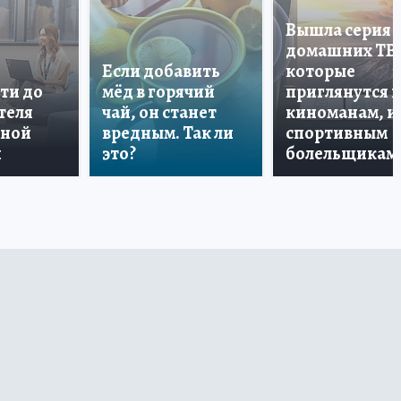
Вышла серия
домашних ТВ
Если добавить
которые
ти до
мёд в горячий
приглянутся 
теля
чай, он станет
киноманам, и
дной
вредным. Так ли
спортивным
и
это?
болельщикам