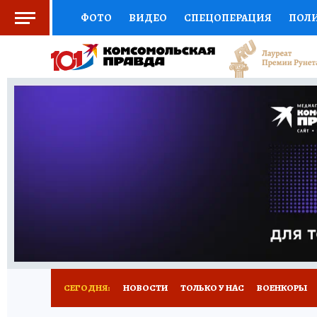
ФОТО
ВИДЕО
СПЕЦОПЕРАЦИЯ
ПОЛ
СОЦПОДДЕРЖКА
НАУКА
СПОРТ
КО
ВЫБОР ЭКСПЕРТОВ
ДОКТОР
ФИНАНС
КНИЖНАЯ ПОЛКА
ПРОГНОЗЫ НА СПОРТ
ПРЕСС-ЦЕНТР
НЕДВИЖИМОСТЬ
ТЕЛЕ
РАДИО КП
РЕКЛАМА
ТЕСТЫ
НОВОЕ 
СЕГОДНЯ:
НОВОСТИ
ТОЛЬКО У НАС
ВОЕНКОРЫ