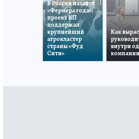
В России назовут
«Фермера года»:
проект КП
поддержал
крупнейший
Как вырас
агрокластер
руководи
страны «Фуд
внутри о
Сити»
компани