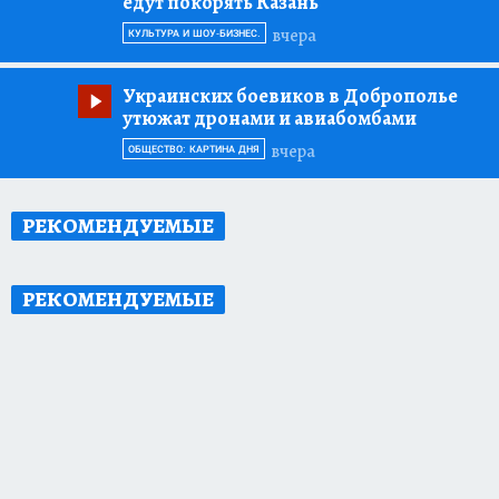
едут покорять Казань
вчера
КУЛЬТУРА И ШОУ-БИЗНЕС.
Украинских боевиков в Доброполье
утюжат дронами и авиабомбами
вчера
ОБЩЕСТВО: КАРТИНА ДНЯ
РЕКОМЕНДУЕМЫЕ
РЕКОМЕНДУЕМЫЕ