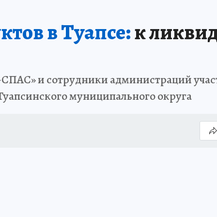
тов в Туапсе:
к ликви
-СПАС» и сотрудники администраций участ
 Туапсинского муниципального округа