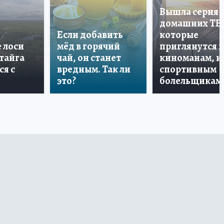
Вышла серия
домашних ТВ
Если добавить
которые
е лоси
мёд в горячий
приглянутся 
 тайга
чай, он станет
киноманам, и
ся с
вредным. Так ли
спортивным
это?
болельщикам