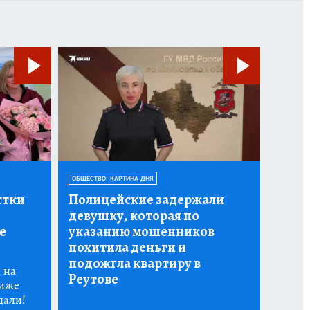
ОБЩЕСТВО: КАРТИНА ДНЯ
стки
Полицейские задержали
девушку, которая по
е
указанию мошенников
похитила деньги и
подожгла квартиру в
 на
Реутове
риже
дали!