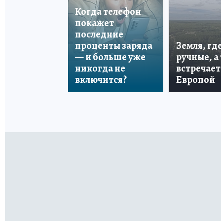
Когда телефон
покажет
последние
проценты заряда
Земля, гд
— и больше уже
ручные, а
никогда не
встречает
включится?
Европой