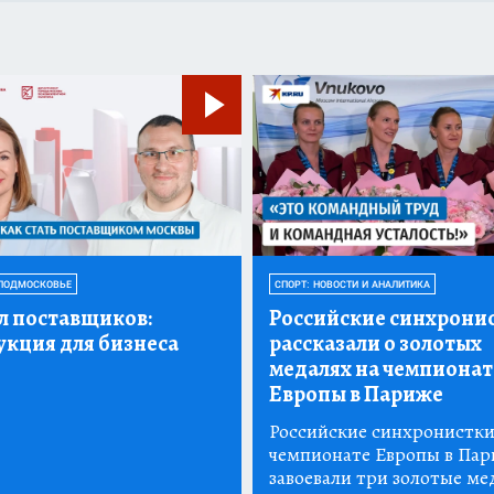
ПОДМОСКОВЬЕ
СПОРТ: НОВОСТИ И АНАЛИТИКА
л поставщиков:
Российские синхрони
укция для бизнеса
рассказали о золотых
медалях на чемпионат
Европы в Париже
Российские синхронистки
чемпионате Европы в Па
завоевали три золотые ме