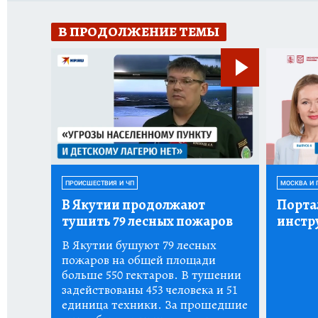
В ПРОДОЛЖЕНИЕ ТЕМЫ
ПРОИСШЕСТВИЯ И ЧП
МОСКВА И 
В Якутии продолжают
Порта
тушить 79 лесных пожаров
инстр
В Якутии бушуют 79 лесных
пожаров на общей площади
больше 550 гектаров. В тушении
задействованы 453 человека и 51
единица техники. За прошедшие