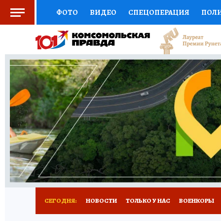
ФОТО
ВИДЕО
СПЕЦОПЕРАЦИЯ
ПОЛ
СОЦПОДДЕРЖКА
НАУКА
СПОРТ
КО
ВЫБОР ЭКСПЕРТОВ
ДОКТОР
ФИНАНС
КНИЖНАЯ ПОЛКА
ПРОГНОЗЫ НА СПОРТ
ПРЕСС-ЦЕНТР
НЕДВИЖИМОСТЬ
ТЕЛЕ
РАДИО КП
РЕКЛАМА
ТЕСТЫ
НОВОЕ 
СЕГОДНЯ:
НОВОСТИ
ТОЛЬКО У НАС
ВОЕНКОРЫ