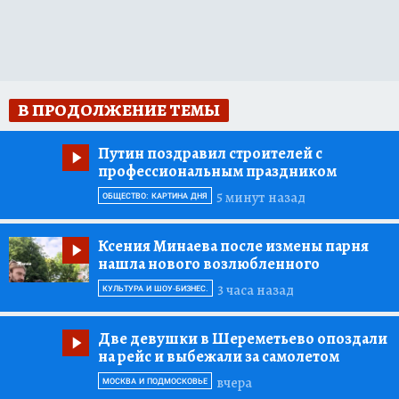
В ПРОДОЛЖЕНИЕ ТЕМЫ
Путин поздравил строителей с
профессиональным праздником
5 минут назад
ОБЩЕСТВО: КАРТИНА ДНЯ
Ксения Минаева после измены парня
нашла нового возлюбленного
3 часа назад
КУЛЬТУРА И ШОУ-БИЗНЕС.
Две девушки в Шереметьево опоздали
на рейс и выбежали за самолетом
вчера
МОСКВА И ПОДМОСКОВЬЕ