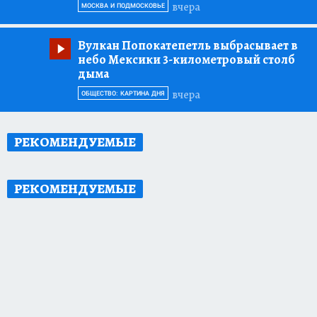
вчера
МОСКВА И ПОДМОСКОВЬЕ
Вулкан Попокатепетль выбрасывает в
небо Мексики 3-километровый столб
дыма
вчера
ОБЩЕСТВО: КАРТИНА ДНЯ
РЕКОМЕНДУЕМЫЕ
РЕКОМЕНДУЕМЫЕ