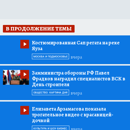
В ПРОДОЛЖЕНИЕ ТЕМЫ
Костюмированная Сап регата на реке
Яуза
вчера
МОСКВА И ПОДМОСКОВЬЕ
Замминистра обороны РФ Павел
Фрадков наградил специалистов ВСК в
День строителя
вчера
ОБЩЕСТВО: КАРТИНА ДНЯ
Елизавета Арзамасова показала
трогательное видео с красавицей-
дочкой
вчера
КУЛЬТУРА И ШОУ-БИЗНЕС.