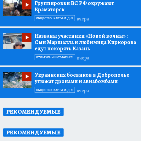
Группировки ВС РФ окружают
Краматорск
вчера
ОБЩЕСТВО: КАРТИНА ДНЯ
Названы участники «Новой волны»
:
Сын Маршалла и любимица Киркорова
едут покорять Казань
вчера
КУЛЬТУРА И ШОУ-БИЗНЕС.
Украинских боевиков в Доброполье
утюжат дронами и авиабомбами
вчера
ОБЩЕСТВО: КАРТИНА ДНЯ
РЕКОМЕНДУЕМЫЕ
РЕКОМЕНДУЕМЫЕ