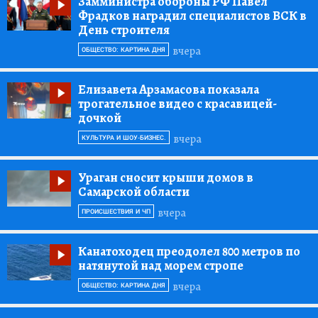
Замминистра обороны РФ Павел
Фрадков наградил специалистов ВСК в
День строителя
вчера
ОБЩЕСТВО: КАРТИНА ДНЯ
Елизавета Арзамасова показала
трогательное видео с красавицей-
дочкой
вчера
КУЛЬТУРА И ШОУ-БИЗНЕС.
Ураган сносит крыши домов в
Самарской области
вчера
ПРОИСШЕСТВИЯ И ЧП
Канатоходец преодолел 800 метров по
натянутой над морем стропе
вчера
ОБЩЕСТВО: КАРТИНА ДНЯ