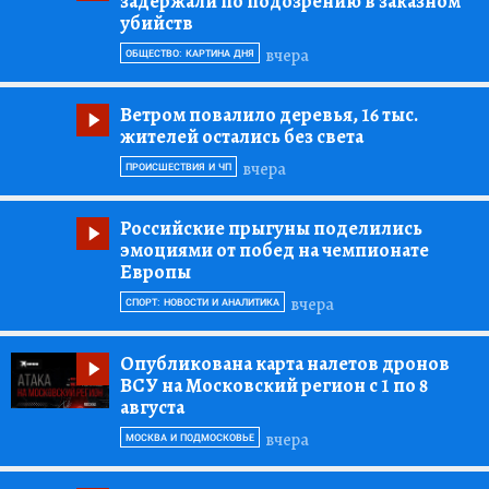
задержали по подозрению в заказном
убийств
вчера
ОБЩЕСТВО: КАРТИНА ДНЯ
Ветром повалило деревья, 16 тыс.
жителей остались без света
вчера
ПРОИСШЕСТВИЯ И ЧП
Российские прыгуны поделились
эмоциями от побед на чемпионате
Европы
вчера
СПОРТ: НОВОСТИ И АНАЛИТИКА
Опубликована карта налетов дронов
ВСУ на Московский регион с 1 по 8
августа
вчера
МОСКВА И ПОДМОСКОВЬЕ