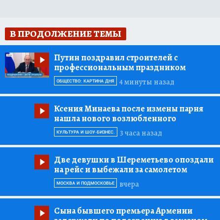
В ПРОДОЛЖЕНИЕ ТЕМЫ
Путин поздравил строителей с
профессиональным праздником
4 минуты назад
ОБЩЕСТВО: КАРТИНА ДНЯ
Ксения Минаева после измены парня
нашла нового возлюбленного
3 часа назад
КУЛЬТУРА И ШОУ-БИЗНЕС.
Две девушки в Шереметьево опоздали
на рейс и выбежали за самолетом
вчера
МОСКВА И ПОДМОСКОВЬЕ
Сына бывшего премьера Армении