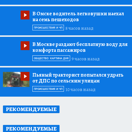
В Омске водитель легковушки наехал
на семь пешеходов
8 часов назад
ПРОИСШЕСТВИЯ И ЧП
В Москве раздают бесплатную воду для
комфорта пассажиров
9 часов назад
ОБЩЕСТВО: КАРТИНА ДНЯ
Пьяный тракторист попытался удрать
от ДПС по сельским улицам
10 часов назад
ПРОИСШЕСТВИЯ И ЧП
РЕКОМЕНДУЕМЫЕ
РЕКОМЕНДУЕМЫЕ