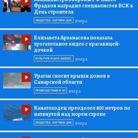
Фрадков наградил специалистов ВСК в
День строителя
вчера
ОБЩЕСТВО: КАРТИНА ДНЯ
Елизавета Арзамасова показала
трогательное видео с красавицей-
дочкой
вчера
КУЛЬТУРА И ШОУ-БИЗНЕС.
Ураган сносит крыши домов в
Самарской области
вчера
ПРОИСШЕСТВИЯ И ЧП
Канатоходец преодолел 800 метров по
натянутой над морем стропе
вчера
ОБЩЕСТВО: КАРТИНА ДНЯ