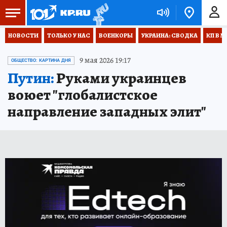
НОВОСТИ
ТОЛЬКО У НАС
ВОЕНКОРЫ
УКРАИНА: СВОДКА
КП В М
9 мая 2026 19:17
ОБЩЕСТВО: КАРТИНА ДНЯ
Путин:
Руками украинцев
воюет "глобалистское
направление западных элит"