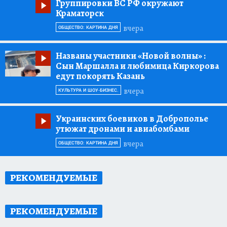
Группировки ВС РФ окружают
Краматорск
вчера
ОБЩЕСТВО: КАРТИНА ДНЯ
Названы участники «Новой волны»
:
Сын Маршалла и любимица Киркорова
едут покорять Казань
вчера
КУЛЬТУРА И ШОУ-БИЗНЕС.
Украинских боевиков в Доброполье
утюжат дронами и авиабомбами
вчера
ОБЩЕСТВО: КАРТИНА ДНЯ
РЕКОМЕНДУЕМЫЕ
РЕКОМЕНДУЕМЫЕ