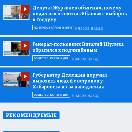
Депутат Журавлев объяснил, почему
подал иск о снятии «Яблока» с выборов
в Госдуму
5 часов назад
ПОЛИТИКА В СТРАНЕ И МИРЕ
Генерал-полковник Виталий Шулика
обратился к подчинённым
6 часов назад
ОБЩЕСТВО: КАРТИНА ДНЯ
Губернатор Демешин поручил
вывозить людей с островов у
Хабаровска из-за наводнения
6 часов назад
ОБЩЕСТВО: КАРТИНА ДНЯ
РЕКОМЕНДУЕМЫЕ