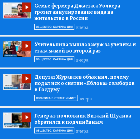
Семье фермера Джастаса Уолкера
грозит аннулирование вида на
жительство в России
вчера
ОБЩЕСТВО: КАРТИНА ДНЯ
Учительница вышла замуж за ученика и
стала мамой во второй раз
вчера
ОБЩЕСТВО: КАРТИНА ДНЯ
Депутат Журавлев объяснил, почему
подал иск о снятии «Яблока» с выборов
в Госдуму
вчера
ПОЛИТИКА В СТРАНЕ И МИРЕ
Генерал-полковник Виталий Шулика
обратился к подчинённым
вчера
ОБЩЕСТВО: КАРТИНА ДНЯ