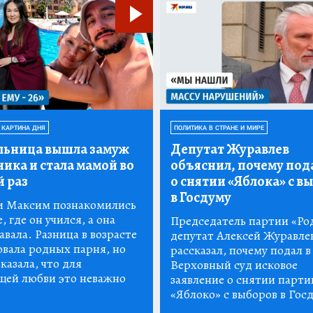
 КАРТИНА ДНЯ
ПОЛИТИКА В СТРАНЕ И МИРЕ
льница вышла замуж
Депутат Журавлев
ника и стала мамой во
объяснил, почему под
й раз
о снятии «Яблока» с в
в Госдуму
и Максим познакомились
, где он учился, а она
Председатель партии «Ро
вала. Разница в возрасте
депутат Алексей Журавле
вала родных парня, но
рассказал, почему подал в
казала, что для
Верховный суд исковое
щей любви это неважно
заявление о снятии парти
«Яблоко» с выборов в Гос