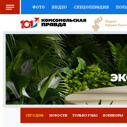
ФОТО
ВИДЕО
СПЕЦОПЕРАЦИЯ
ПОЛ
СОЦПОДДЕРЖКА
НАУКА
СПОРТ
КО
ВЫБОР ЭКСПЕРТОВ
ДОКТОР
ФИНАНС
КНИЖНАЯ ПОЛКА
ПРОГНОЗЫ НА СПОРТ
ПРЕСС-ЦЕНТР
НЕДВИЖИМОСТЬ
ТЕЛЕ
РАДИО КП
РЕКЛАМА
ТЕСТЫ
НОВОЕ 
СЕГОДНЯ:
НОВОСТИ
ТОЛЬКО У НАС
ВОЕНКОРЫ