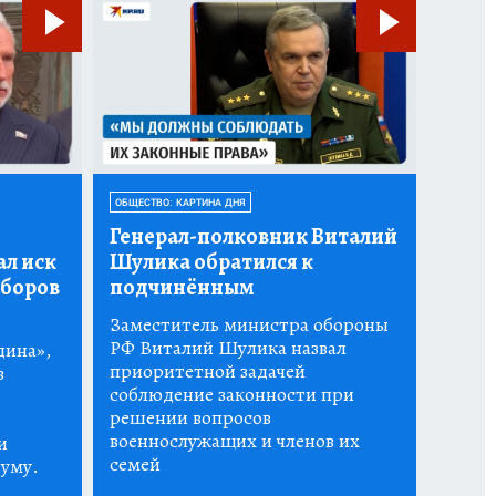
ОБЩЕСТВО: КАРТИНА ДНЯ
Генерал-полковник Виталий
ал иск
Шулика обратился к
ыборов
подчинённым
Заместитель министра обороны
РФ Виталий Шулика назвал
дина»,
приоритетной задачей
в
соблюдение законности при
решении вопросов
военнослужащих и членов их
и
семей
думу.