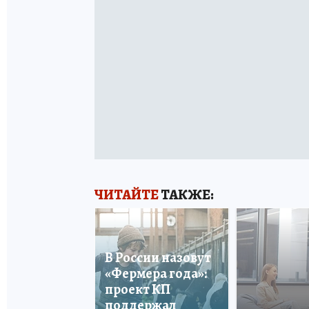
ЧИТАЙТЕ
ТАКЖЕ:
В России назовут
«Фермера года»:
проект КП
поддержал