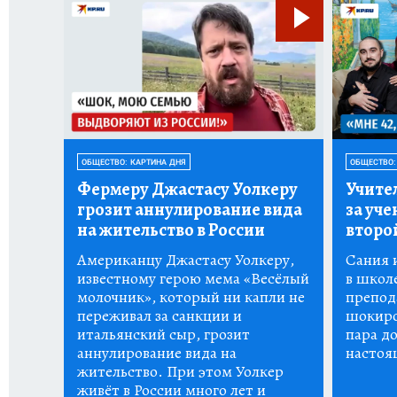
ОБЩЕСТВО: КАРТИНА ДНЯ
ОБЩЕСТВО:
Фермеру Джастасу Уолкеру
Учите
грозит аннулирование вида
за уче
на жительство в России
второ
Американцу Джастасу Уолкеру,
Сания 
известному герою мема «Весёлый
в школе
молочник», который ни капли не
препода
переживал за санкции и
шокиро
итальянский сыр, грозит
пара до
аннулирование вида на
настоя
жительство. При этом Уолкер
живёт в России много лет и