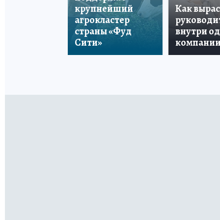
крупнейший
Как вырас
агрокластер
руководи
страны «Фуд
внутри о
Сити»
компани