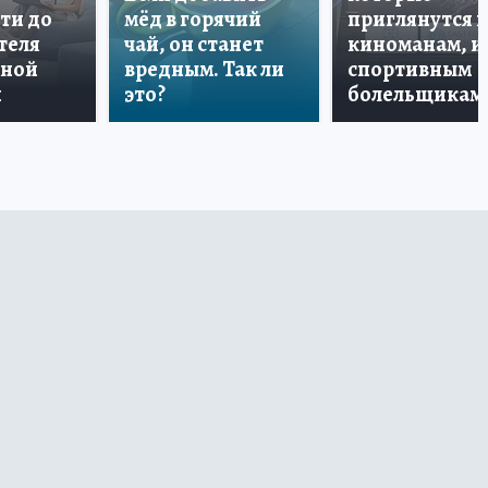
ти до
мёд в горячий
приглянутся 
теля
чай, он станет
киноманам, и
дной
вредным. Так ли
спортивным
и
это?
болельщикам