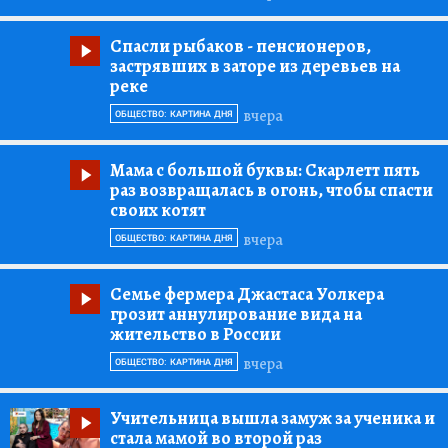
Спасли рыбаков
- пенсионеров,
застрявших в заторе из деревьев на
реке
вчера
ОБЩЕСТВО: КАРТИНА ДНЯ
Мама с большой буквы:
Скарлетт пять
раз возвращалась в огонь, чтобы спасти
своих котят
вчера
ОБЩЕСТВО: КАРТИНА ДНЯ
Семье фермера Джастаса Уолкера
грозит аннулирование вида на
жительство в России
вчера
ОБЩЕСТВО: КАРТИНА ДНЯ
Учительница вышла замуж за ученика и
стала мамой во второй раз