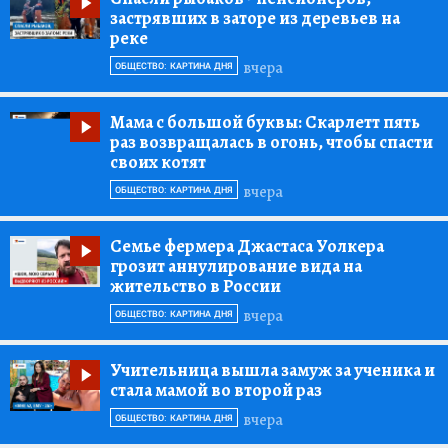
застрявших в заторе из деревьев на
реке
вчера
ОБЩЕСТВО: КАРТИНА ДНЯ
Мама с большой буквы:
Скарлетт пять
раз возвращалась в огонь, чтобы спасти
своих котят
вчера
ОБЩЕСТВО: КАРТИНА ДНЯ
Семье фермера Джастаса Уолкера
грозит аннулирование вида на
жительство в России
вчера
ОБЩЕСТВО: КАРТИНА ДНЯ
Учительница вышла замуж за ученика и
стала мамой во второй раз
вчера
ОБЩЕСТВО: КАРТИНА ДНЯ