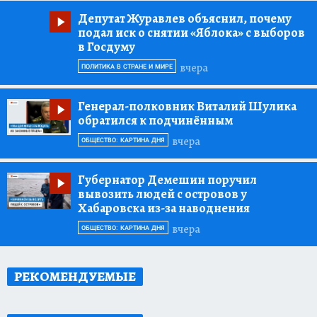
Депутат Журавлев объяснил, почему
подал иск о снятии «Яблока» с выборов
в Госдуму
вчера
ПОЛИТИКА В СТРАНЕ И МИРЕ
Генерал-полковник Виталий Шулика
обратился к подчинённым
вчера
ОБЩЕСТВО: КАРТИНА ДНЯ
Губернатор Демешин поручил
вывозить людей с островов у
Хабаровска из-за наводнения
вчера
ОБЩЕСТВО: КАРТИНА ДНЯ
РЕКОМЕНДУЕМЫЕ