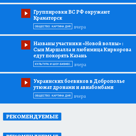
Группировки ВС РФ окружают
Краматорск
вчера
ОБЩЕСТВО: КАРТИНА ДНЯ
Названы участники «Новой волны»
:
Сын Маршалла и любимица Киркорова
едут покорять Казань
вчера
КУЛЬТУРА И ШОУ-БИЗНЕС.
Украинских боевиков в Доброполье
утюжат дронами и авиабомбами
вчера
ОБЩЕСТВО: КАРТИНА ДНЯ
РЕКОМЕНДУЕМЫЕ