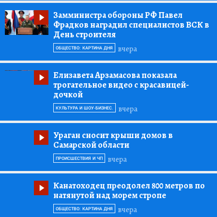
Замминистра обороны РФ Павел
Фрадков наградил специалистов ВСК в
День строителя
вчера
ОБЩЕСТВО: КАРТИНА ДНЯ
Елизавета Арзамасова показала
трогательное видео с красавицей-
дочкой
вчера
КУЛЬТУРА И ШОУ-БИЗНЕС.
Ураган сносит крыши домов в
Самарской области
вчера
ПРОИСШЕСТВИЯ И ЧП
Канатоходец преодолел 800 метров по
натянутой над морем стропе
вчера
ОБЩЕСТВО: КАРТИНА ДНЯ