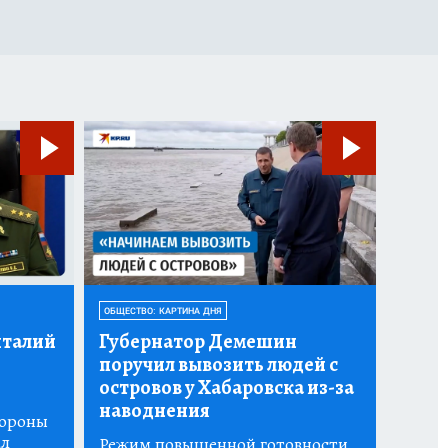
ОБЩЕСТВО: КАРТИНА ДНЯ
италий
Губернатор Демешин
поручил вывозить людей с
островов у Хабаровска из-за
наводнения
бороны
ал
Режим повышенной готовности