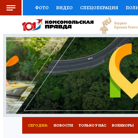
ФОТО
ВИДЕО
СПЕЦОПЕРАЦИЯ
ПОЛ
СОЦПОДДЕРЖКА
НАУКА
СПОРТ
КО
ВЫБОР ЭКСПЕРТОВ
ДОКТОР
ФИНАНС
КНИЖНАЯ ПОЛКА
ПРОГНОЗЫ НА СПОРТ
ПРЕСС-ЦЕНТР
НЕДВИЖИМОСТЬ
ТЕЛЕ
РАДИО КП
РЕКЛАМА
ТЕСТЫ
НОВОЕ 
СЕГОДНЯ:
НОВОСТИ
ТОЛЬКО У НАС
ВОЕНКОРЫ