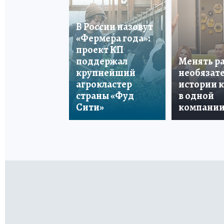
В России назовут
«Фермера года»:
проект КП
поддержал
Менять р
крупнейший
необязате
агрокластер
истории 
страны «Фуд
в одной
Сити»
компани