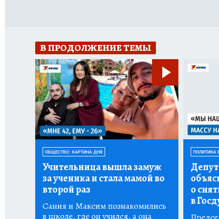
В ПРОДОЛЖЕНИЕ ТЕМЫ
ОБЩЕСТВО: КАРТИНА ДНЯ
ПОЛИТИКА 
Учительница вышла замуж
Депут
за ученика и стала мамой во
объяс
второй раз
о снят
в Госд
Сания и Максим познакомились
в школе, где он учился, а она
Предсе