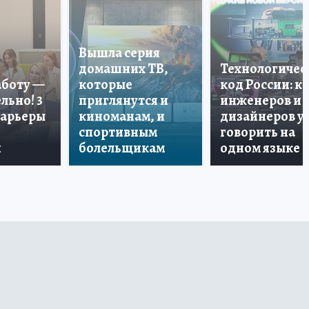
Вышла серия
домашних ТВ,
Технологичес
аботу —
которые
код России: к
льно! 3
приглянутся и
инженеров и
карьеры
киноманам, и
дизайнеров у
спортивным
говорить на
и
болельщикам
одном языке