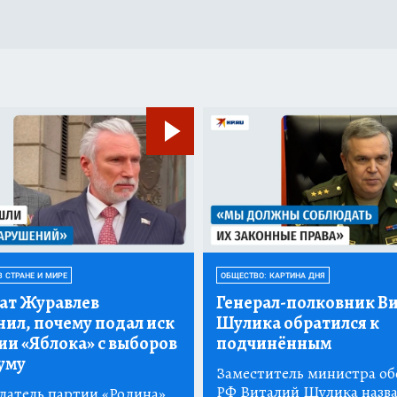
В СТРАНЕ И МИРЕ
ОБЩЕСТВО: КАРТИНА ДНЯ
ат Журавлев
Генерал-полковник В
нил, почему подал иск
Шулика обратился к
ии «Яблока» с выборов
подчинённым
уму
Заместитель министра о
РФ Виталий Шулика назв
датель партии «Родина»,