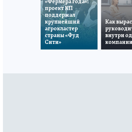
«Фермера года»:
проект КП
поддержал
крупнейший
Как вырас
агрокластер
руководи
страны «Фуд
внутри о
Сити»
компани