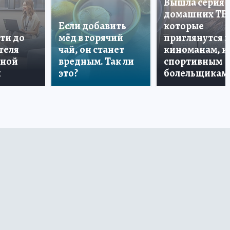
Вышла серия
домашних ТВ
Если добавить
которые
ти до
мёд в горячий
приглянутся 
теля
чай, он станет
киноманам, и
дной
вредным. Так ли
спортивным
и
это?
болельщикам