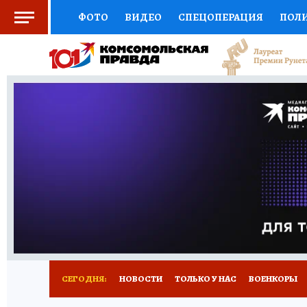
ФОТО
ВИДЕО
СПЕЦОПЕРАЦИЯ
ПОЛ
СОЦПОДДЕРЖКА
НАУКА
СПОРТ
КО
ВЫБОР ЭКСПЕРТОВ
ДОКТОР
ФИНАНС
КНИЖНАЯ ПОЛКА
ПРОГНОЗЫ НА СПОРТ
ПРЕСС-ЦЕНТР
НЕДВИЖИМОСТЬ
ТЕЛЕ
РАДИО КП
РЕКЛАМА
ТЕСТЫ
НОВОЕ 
СЕГОДНЯ:
НОВОСТИ
ТОЛЬКО У НАС
ВОЕНКОРЫ