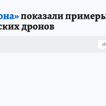
она»
показали примеры
ских дронов