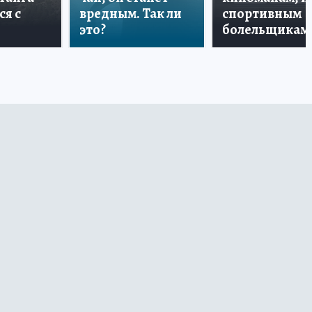
ся с
вредным. Так ли
спортивным
это?
болельщикам