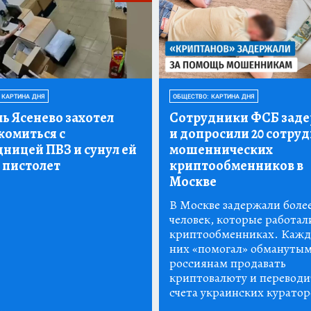
 КАРТИНА ДНЯ
ОБЩЕСТВО: КАРТИНА ДНЯ
ь Ясенево захотел
Сотрудники ФСБ зад
комиться с
и допросили 20 сотру
дницей ПВЗ и сунул ей
мошеннических
 пистолет
криптообменников в
Москве
В Москве задержали более
человек, которые работал
криптообменниках. Кажд
них «помогал» обмануты
россиянам продавать
криптовалюту и переводит
счета украинских куратор