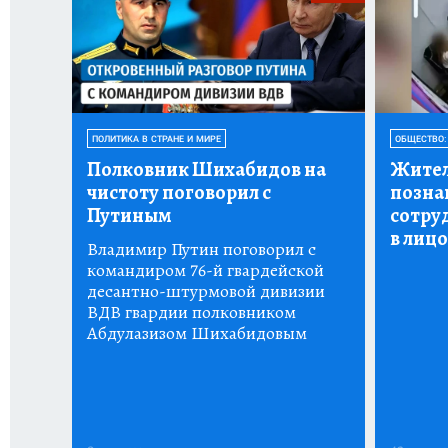
ПОЛИТИКА В СТРАНЕ И МИРЕ
ОБЩЕСТВО:
Полковник Шихабидов на
Жител
чистоту поговорил с
позна
Путиным
сотру
в лицо
Владимир Путин поговорил с
командиром 76-й гвардейской
десантно-штурмовой дивизии
ВДВ гвардии полковником
Абдулазизом Шихабидовым