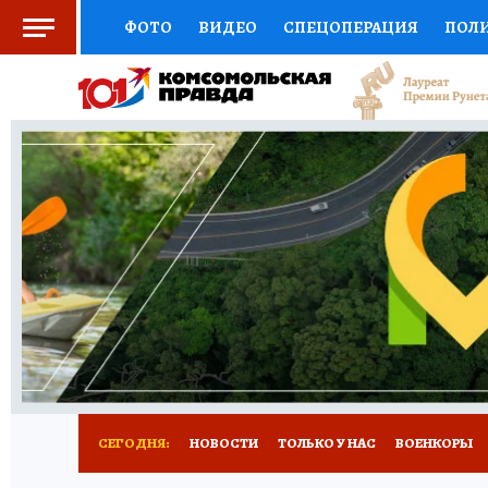
ФОТО
ВИДЕО
СПЕЦОПЕРАЦИЯ
ПОЛ
СОЦПОДДЕРЖКА
НАУКА
СПОРТ
КО
ВЫБОР ЭКСПЕРТОВ
ДОКТОР
ФИНАНС
КНИЖНАЯ ПОЛКА
ПРОГНОЗЫ НА СПОРТ
ПРЕСС-ЦЕНТР
НЕДВИЖИМОСТЬ
ТЕЛЕ
РАДИО КП
РЕКЛАМА
ТЕСТЫ
НОВОЕ 
СЕГОДНЯ:
НОВОСТИ
ТОЛЬКО У НАС
ВОЕНКОРЫ