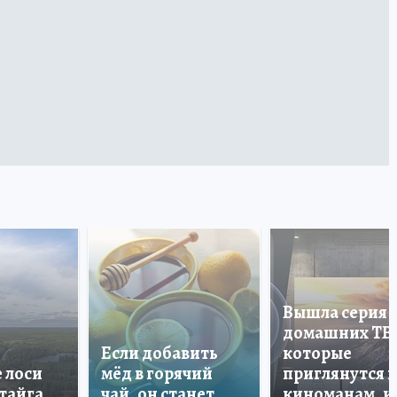
Вышла серия
домашних ТВ
Если добавить
которые
е лоси
мёд в горячий
приглянутся 
 тайга
чай, он станет
киноманам, и