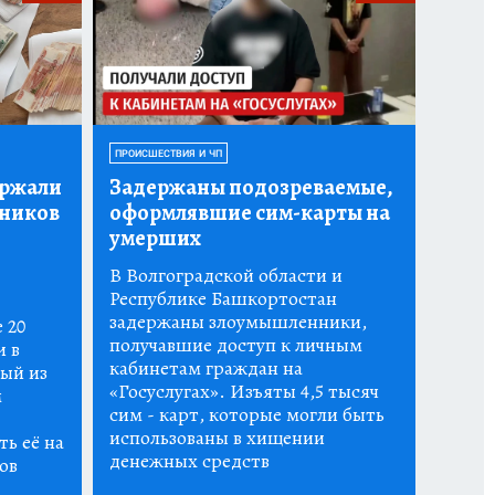
ПРОИСШЕСТВИЯ И ЧП
ержали
Задержаны подозреваемые,
дников
оформлявшие сим-карты на
умерших
В Волгоградской области и
Республике Башкортостан
задержаны злоумышленники,
 20
получавшие доступ к личным
и в
кабинетам граждан на
ый из
«Госуслугах». Изъяты 4,5 тысяч
м
сим - карт, которые могли быть
использованы в хищении
ь её на
денежных средств
ов