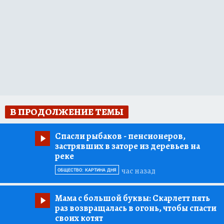
В ПРОДОЛЖЕНИЕ ТЕМЫ
Спасли рыбаков
- пенсионеров,
застрявших в заторе из деревьев на
реке
час назад
ОБЩЕСТВО: КАРТИНА ДНЯ
Мама с большой буквы:
Скарлетт пять
раз возвращалась в огонь, чтобы спасти
своих котят