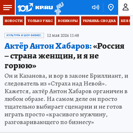
НОВОСТИ
ТОЛЬКО У НАС
ВОЕНКОРЫ
УКРАИНА: СВОДКА
КП В М
12 мая 2026 11:48
КУЛЬТУРА И ШОУ-БИЗНЕС.
Актёр Антон Хабаров:
«Россия
– страна женщин, и я не
горюю»
Он и Казанова, и вор в законе Бриллиант, и
следователь из «Страха над Невой».
Кажется, актёр Антон Хабаров органичен в
любом образе. На самом деле он просто
тщательно выбирает сценарии и не готов
играть просто «красивого мужчину,
разговаривающего по бизнесу»