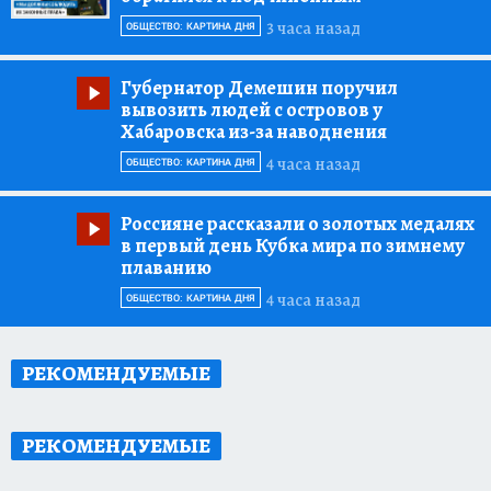
3 часа назад
ОБЩЕСТВО: КАРТИНА ДНЯ
Губернатор Демешин поручил
вывозить людей с островов у
Хабаровска из-за наводнения
4 часа назад
ОБЩЕСТВО: КАРТИНА ДНЯ
Россияне рассказали о золотых медалях
в первый день Кубка мира по зимнему
плаванию
4 часа назад
ОБЩЕСТВО: КАРТИНА ДНЯ
РЕКОМЕНДУЕМЫЕ
РЕКОМЕНДУЕМЫЕ