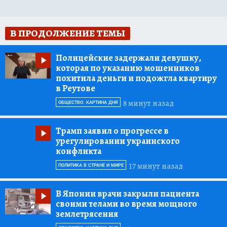
В ПРОДОЛЖЕНИЕ ТЕМЫ
Полицейские задержали девушку,
которая по указанию мошенников
похитила деньги и подожгла квартиру
в Реутове
8 минут назад
ОБЩЕСТВО: КАРТИНА ДНЯ
Трамп заявил о прогрессе в
урегулировании украинского
конфликта
17 минут назад
ПОЛИТИКА В СТРАНЕ И МИРЕ
В Японии врачи закрыли пациента
своими телами во время мощного
землетрясения