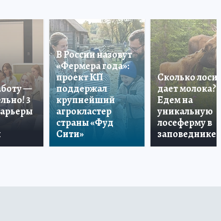
В России назовут
«Фермера года»:
проект КП
Сколько лоси
аботу —
поддержал
дает молока?
льно! 3
крупнейший
Едем на
карьеры
агрокластер
уникальную
страны «Фуд
лосеферму в
и
Сити»
заповеднике!