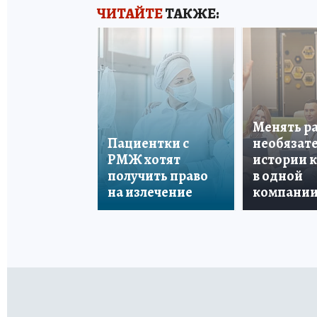
ЧИТАЙТЕ
ТАКЖЕ:
Менять р
Пациентки с
необязате
РМЖ хотят
истории 
получить право
в одной
на излечение
компани