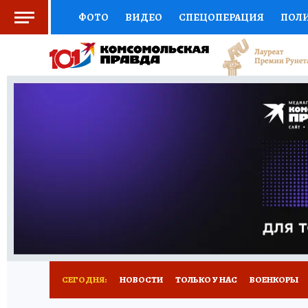
ФОТО
ВИДЕО
СПЕЦОПЕРАЦИЯ
ПОЛ
СОЦПОДДЕРЖКА
НАУКА
СПОРТ
КО
ВЫБОР ЭКСПЕРТОВ
ДОКТОР
ФИНАНС
КНИЖНАЯ ПОЛКА
ПРОГНОЗЫ НА СПОРТ
ПРЕСС-ЦЕНТР
НЕДВИЖИМОСТЬ
ТЕЛЕ
РАДИО КП
РЕКЛАМА
ТЕСТЫ
НОВОЕ 
СЕГОДНЯ:
НОВОСТИ
ТОЛЬКО У НАС
ВОЕНКОРЫ