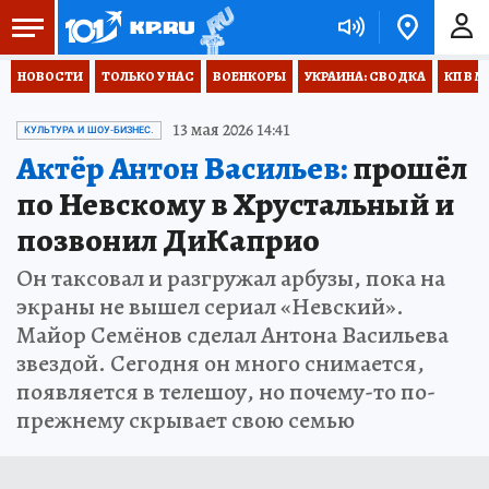
НОВОСТИ
ТОЛЬКО У НАС
ВОЕНКОРЫ
УКРАИНА: СВОДКА
КП В М
13 мая 2026 14:41
КУЛЬТУРА И ШОУ-БИЗНЕС.
Актёр Антон Васильев:
прошёл
по Невскому в Хрустальный и
позвонил ДиКаприо
Он таксовал и разгружал арбузы, пока на
экраны не вышел сериал «Невский».
Майор Семёнов сделал Антона Васильева
звездой. Сегодня он много снимается,
появляется в телешоу, но почему-то по-
прежнему скрывает свою семью