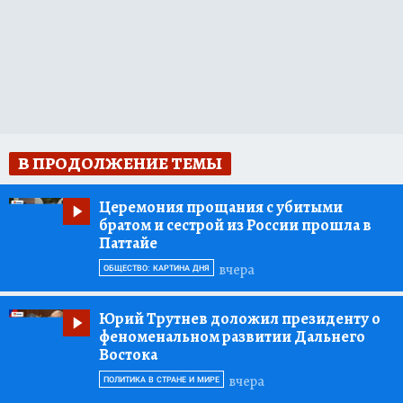
В ПРОДОЛЖЕНИЕ ТЕМЫ
Церемония прощания с убитыми
братом и сестрой из России прошла в
Паттайе
вчера
ОБЩЕСТВО: КАРТИНА ДНЯ
Юрий Трутнев доложил президенту о
феноменальном развитии Дальнего
Востока
вчера
ПОЛИТИКА В СТРАНЕ И МИРЕ