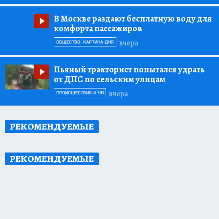
В Москве раздают бесплатную воду для
комфорта пассажиров
вчера
ОБЩЕСТВО: КАРТИНА ДНЯ
Пьяный тракторист попытался удрать
от ДПС по сельским улицам
вчера
ПРОИСШЕСТВИЯ И ЧП
РЕКОМЕНДУЕМЫЕ
РЕКОМЕНДУЕМЫЕ