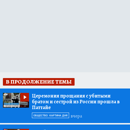
В ПРОДОЛЖЕНИЕ ТЕМЫ
Церемония прощания с убитыми
братом и сестрой из России прошла в
Паттайе
вчера
ОБЩЕСТВО: КАРТИНА ДНЯ