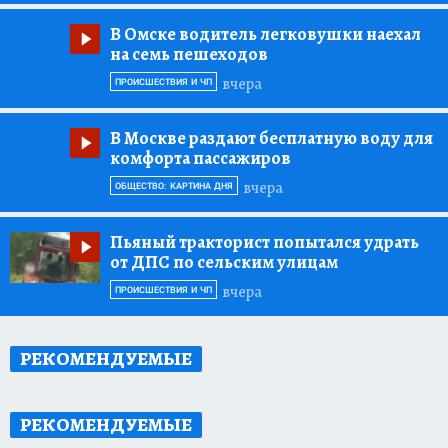
В Омске водитель легковушки наехал
на семь пешеходов
вчера
ПРОИСШЕСТВИЯ И ЧП
В Москве раздают бесплатную воду для
комфорта пассажиров
вчера
ОБЩЕСТВО: КАРТИНА ДНЯ
Пьяный тракторист попытался удрать
от ДПС по сельским улицам
вчера
ПРОИСШЕСТВИЯ И ЧП
РЕКОМЕНДУЕМЫЕ
РЕКОМЕНДУЕМЫЕ