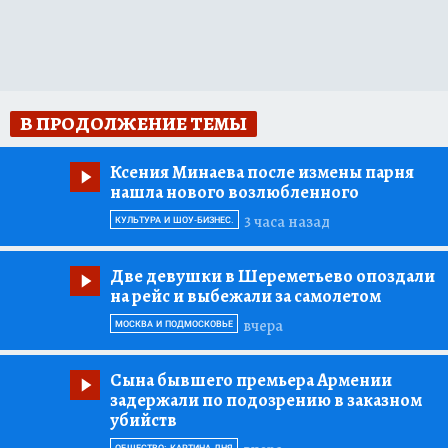
В ПРОДОЛЖЕНИЕ ТЕМЫ
Ксения Минаева после измены парня
нашла нового возлюбленного
3 часа назад
КУЛЬТУРА И ШОУ-БИЗНЕС.
Две девушки в Шереметьево опоздали
на рейс и выбежали за самолетом
вчера
МОСКВА И ПОДМОСКОВЬЕ
Сына бывшего премьера Армении
задержали по подозрению в заказном
убийств