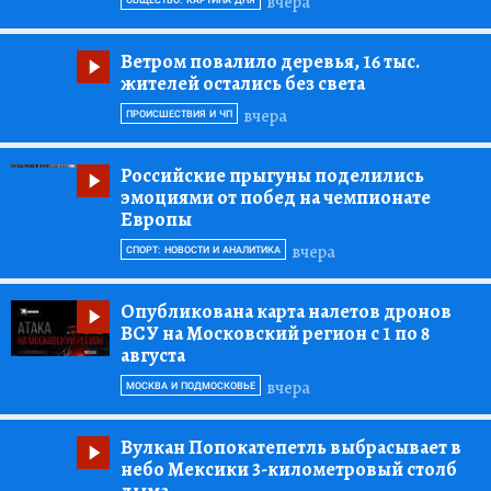
вчера
ОБЩЕСТВО: КАРТИНА ДНЯ
Ветром повалило деревья, 16 тыс.
жителей остались без света
вчера
ПРОИСШЕСТВИЯ И ЧП
Российские прыгуны поделились
эмоциями от побед на чемпионате
Европы
вчера
СПОРТ: НОВОСТИ И АНАЛИТИКА
Опубликована карта налетов дронов
ВСУ на Московский регион с 1 по 8
августа
вчера
МОСКВА И ПОДМОСКОВЬЕ
Вулкан Попокатепетль выбрасывает в
небо Мексики 3-километровый столб