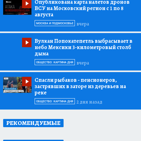
Опубликована карта налетов дронов
ВСУ на Московский регион с 1 по 8
августа
вчера
МОСКВА И ПОДМОСКОВЬЕ
Вулкан Попокатепетль выбрасывает в
небо Мексики 3-километровый столб
дыма
вчера
ОБЩЕСТВО: КАРТИНА ДНЯ
Спасли рыбаков
- пенсионеров,
застрявших в заторе из деревьев на
реке
2 дня назад
ОБЩЕСТВО: КАРТИНА ДНЯ
РЕКОМЕНДУЕМЫЕ