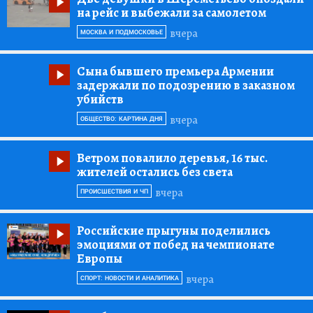
на рейс и выбежали за самолетом
вчера
МОСКВА И ПОДМОСКОВЬЕ
Сына бывшего премьера Армении
задержали по подозрению в заказном
убийств
вчера
ОБЩЕСТВО: КАРТИНА ДНЯ
Ветром повалило деревья, 16 тыс.
жителей остались без света
вчера
ПРОИСШЕСТВИЯ И ЧП
Российские прыгуны поделились
эмоциями от побед на чемпионате
Европы
вчера
СПОРТ: НОВОСТИ И АНАЛИТИКА