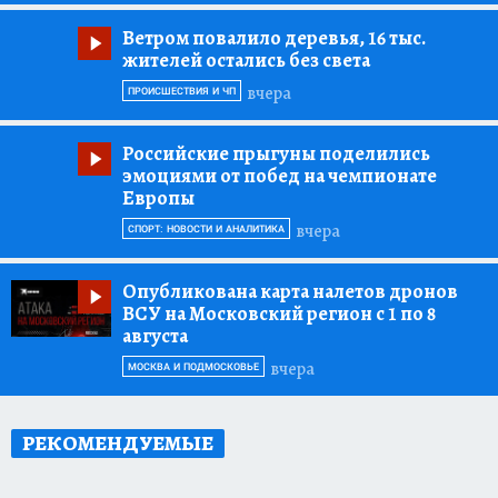
Ветром повалило деревья, 16 тыс.
жителей остались без света
вчера
ПРОИСШЕСТВИЯ И ЧП
Российские прыгуны поделились
эмоциями от побед на чемпионате
Европы
вчера
СПОРТ: НОВОСТИ И АНАЛИТИКА
Опубликована карта налетов дронов
ВСУ на Московский регион с 1 по 8
августа
вчера
МОСКВА И ПОДМОСКОВЬЕ
РЕКОМЕНДУЕМЫЕ