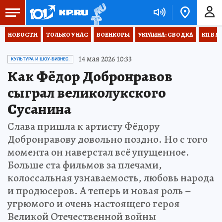
НОВОСТИ
ТОЛЬКО У НАС
ВОЕНКОРЫ
УКРАИНА: СВОДКА
КП В М
14 мая 2026 10:33
КУЛЬТУРА И ШОУ-БИЗНЕС.
Как Фёдор Добронравов
сыграл великолукского
Сусанина
Слава пришла к артисту Фёдору
Добронравову довольно поздно. Но с того
момента он наверстал всё упущенное.
Больше ста фильмов за плечами,
колоссальная узнаваемость, любовь народа
и продюсеров. А теперь и новая роль –
угрюмого и очень настоящего героя
Великой Отечественной войны