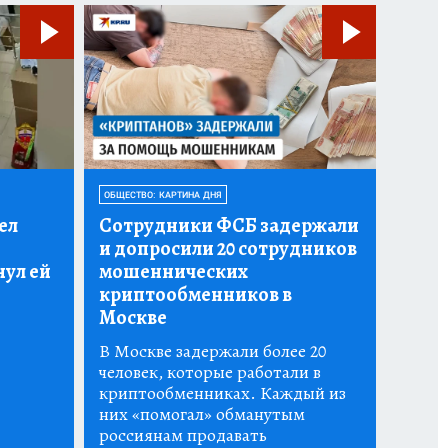
ОБЩЕСТВО: КАРТИНА ДНЯ
ел
Сотрудники ФСБ задержали
и допросили 20 сотрудников
нул ей
мошеннических
криптообменников в
Москве
В Москве задержали более 20
человек, которые работали в
криптообменниках. Каждый из
них «помогал» обманутым
россиянам продавать