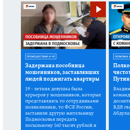
ПРОИСШЕСТВИЯ И ЧП
ПОЛИТИКА 
Задержана пособница
Полко
мошенников, заставлявших
чистот
людей поджигать квартиры
Пути
19 - летняя девушка была
Владим
курьеров у мошенников, которые
команд
представляясь то сотрудниками
десант
поликлиники, то ФСБ России,
ВДВ гв
заставили другую жительницу
Абдула
Подмосковья передать
посыльному 160 тысяч рублей и