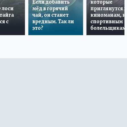
Если добавить
которые
е лоси
мёд в горячий
приглянутся 
 тайга
чай, он станет
киноманам, и
ся с
вредным. Так ли
спортивным
это?
болельщикам