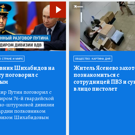
В СТРАНЕ И МИРЕ
ОБЩЕСТВО: КАРТИНА ДНЯ
вник Шихабидов на
Житель Ясенево захот
у поговорил с
познакомиться с
ным
сотрудницей ПВЗ и су
в лицо пистолет
ир Путин поговорил с
иром 76-й гвардейской
но-штурмовой дивизии
ардии полковником
зизом Шихабидовым