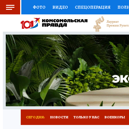
ФОТО
ВИДЕО
СПЕЦОПЕРАЦИЯ
ПОЛ
СОЦПОДДЕРЖКА
НАУКА
СПОРТ
КО
ВЫБОР ЭКСПЕРТОВ
ДОКТОР
ФИНАНС
КНИЖНАЯ ПОЛКА
ПРОГНОЗЫ НА СПОРТ
ПРЕСС-ЦЕНТР
НЕДВИЖИМОСТЬ
ТЕЛЕ
РАДИО КП
РЕКЛАМА
ТЕСТЫ
НОВОЕ 
СЕГОДНЯ:
НОВОСТИ
ТОЛЬКО У НАС
ВОЕНКОРЫ