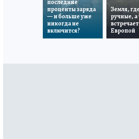
последние
проценты заряда
Земля, гд
— и больше уже
ручные, а
никогда не
встречает
включится?
Европой