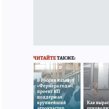
ЧИТАЙТЕ
ТАКЖЕ:
В России назовут
«Фермера года»:
проект КП
поддержал
крупнейший
Как вырас
агрокластер
руководи