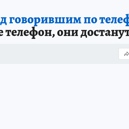
д говорившим по теле
е телефон, они достану