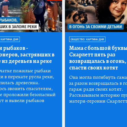
 КАРТИНА ДНЯ
ОБЩЕСТВО: КАРТИНА ДНЯ
и рыбаков
-
Мама с большой буквы
онеров, застрявших в
Скарлетт пять раз
 из деревьев на реке
возвращалась в огонь,
спасти своих котят
чатке пожилые рыбаки
и в перекате русла реки,
Она могла погибнуть сама,
пилась древесина.
за разом возвращалась в 
сь звонить спасателям,
гараж ради своих котят.
е проложили безопасный
Рассказываем историю п
т и вывели рыбаков
матери-героини Скарлет