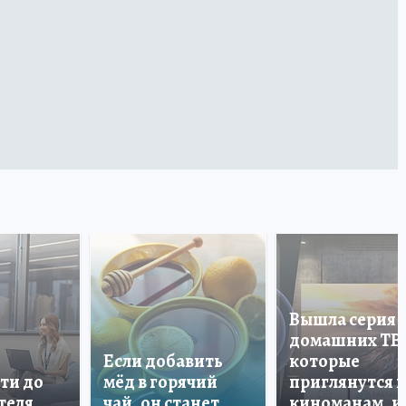
Вышла серия
домашних ТВ
Если добавить
которые
ти до
мёд в горячий
приглянутся 
теля
чай, он станет
киноманам, и