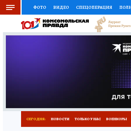
ФОТО
ВИДЕО
СПЕЦОПЕРАЦИЯ
ПОЛ
СОЦПОДДЕРЖКА
НАУКА
СПОРТ
КО
ВЫБОР ЭКСПЕРТОВ
ДОКТОР
ФИНАНС
КНИЖНАЯ ПОЛКА
ПРОГНОЗЫ НА СПОРТ
ПРЕСС-ЦЕНТР
НЕДВИЖИМОСТЬ
ТЕЛЕ
РАДИО КП
РЕКЛАМА
ТЕСТЫ
НОВОЕ 
СЕГОДНЯ:
НОВОСТИ
ТОЛЬКО У НАС
ВОЕНКОРЫ