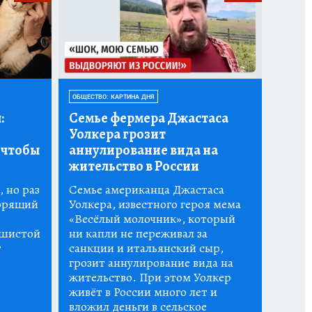
ОБЩЕСТВО: КАРТИНА ДНЯ
:
Семье фермера Джастаса
Уолкера грозит
 чтобы
аннулирование вида на
жительство в России
 но раз
Семье американца Джастаса
горящий
Уолкера, известного героя мема
«Весёлый молочник», который
ушистой
ни капли не переживал за
т
санкции и итальянский сыр,
грозит аннулирование вида на
жительство. При этом Уолкер
живёт в России много лет и
вложил деньги в сельское