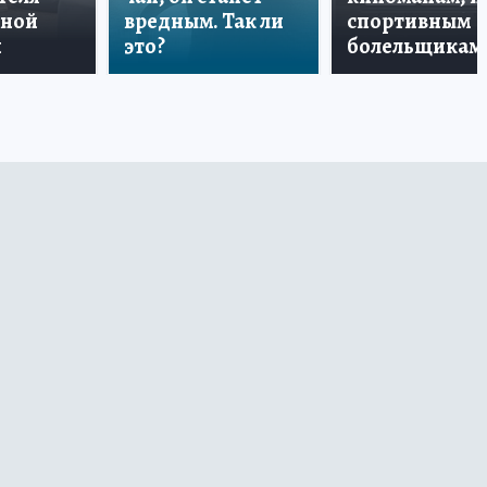
дной
вредным. Так ли
спортивным
и
это?
болельщикам