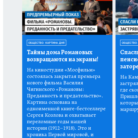
ОБЩЕСТВО: КАРТИНА ДНЯ
ОБЩЕСТВО:
Тайны дома Романовых
Спасл
возвращаются на экраны!
пенси
заторе
На киностудии «Мосфильм»
состоялась закрытая премьера
На Кам
нового фильма Василия
застрял
Чигинского «Романовы:
где ско
Преданность и предательство».
Пришло
Картина основана на
которы
одноименной книге-бестселлере
маршру
Сергея Козлова и охватывает
переломные годы нашей
истории (1912–1918). Это и
хроника Первой мировой, и