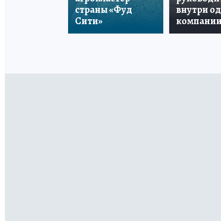
страны «Фуд
внутри о
Сити»
компани