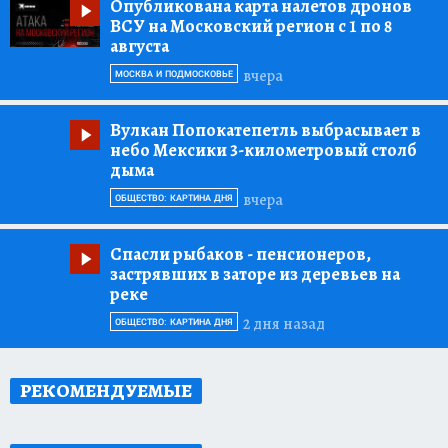
Опубликована карта налетов дронов
ВСУ на Московский регион с 1 по 8
августа
вчера
МОСКВА И ПОДМОСКОВЬЕ
Вулкан Попокатепетль выбрасывает в
небо Мексики 3-километровый столб
дыма
вчера
ОБЩЕСТВО: КАРТИНА ДНЯ
Спасли рыбаков
- пенсионеров,
застрявших в заторе из деревьев на
реке
2 дня назад
ОБЩЕСТВО: КАРТИНА ДНЯ
РЕКОМЕНДУЕМЫЕ