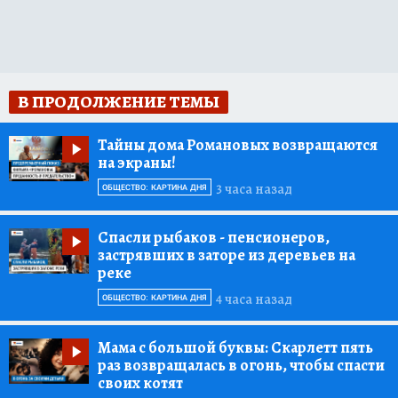
В ПРОДОЛЖЕНИЕ ТЕМЫ
Тайны дома Романовых возвращаются
на экраны!
3 часа назад
ОБЩЕСТВО: КАРТИНА ДНЯ
Спасли рыбаков
- пенсионеров,
застрявших в заторе из деревьев на
реке
4 часа назад
ОБЩЕСТВО: КАРТИНА ДНЯ
Мама с большой буквы:
Скарлетт пять
раз возвращалась в огонь, чтобы спасти
своих котят