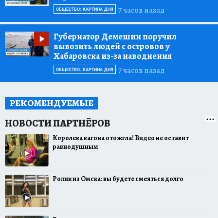
7 часов назад
ОБЩЕСТВО: КАРТИНА ДНЯ
Губернатор Демешин поручил
вывозить людей с островов у
Хабаровска из-за наводнения
7 часов назад
ОБЩЕСТВО: КАРТИНА ДНЯ
РЕКОМЕНДУЕМЫЕ
Королева вагона отожгла! Видео не оставит
равнодушным
Ролик из Омска: вы будете смеяться долго