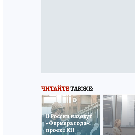
ЧИТАЙТЕ
ТАКЖЕ:
В России назовут
«Фермера года»:
проект КП