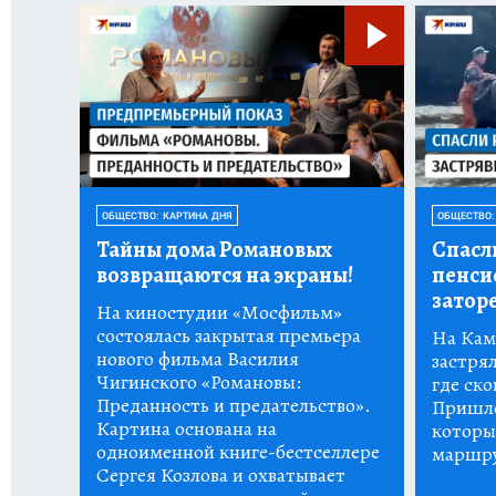
ОБЩЕСТВО: КАРТИНА ДНЯ
ОБЩЕСТВО:
Тайны дома Романовых
Спасл
возвращаются на экраны!
пенси
заторе
На киностудии «Мосфильм»
состоялась закрытая премьера
На Кам
нового фильма Василия
застрял
Чигинского «Романовы:
где ско
Преданность и предательство».
Пришло
Картина основана на
которы
одноименной книге-бестселлере
маршру
Сергея Козлова и охватывает