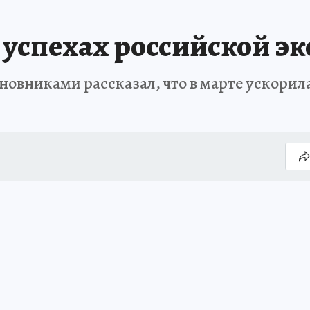
б успехах российской э
овниками рассказал, что в марте ускорил