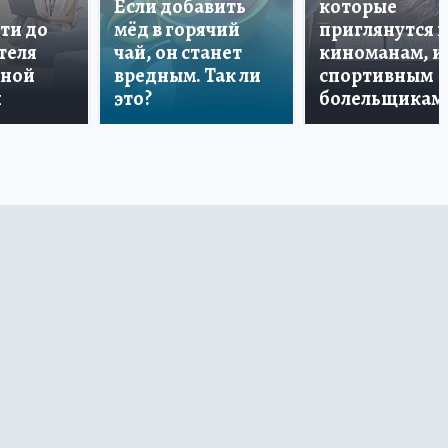
Если добавить
которые
ти до
мёд в горячий
приглянутся 
теля
чай, он станет
киноманам, и
дной
вредным. Так ли
спортивным
и
это?
болельщикам