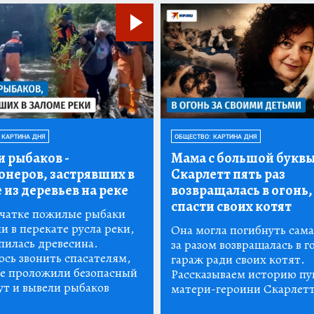
 КАРТИНА ДНЯ
ОБЩЕСТВО: КАРТИНА ДНЯ
и рыбаков
-
Мама с большой буквы
онеров, застрявших в
Скарлетт пять раз
 из деревьев на реке
возвращалась в огонь,
спасти своих котят
чатке пожилые рыбаки
и в перекате русла реки,
Она могла погибнуть сама,
пилась древесина.
за разом возвращалась в 
сь звонить спасателям,
гараж ради своих котят.
е проложили безопасный
Рассказываем историю п
т и вывели рыбаков
матери-героини Скарлет