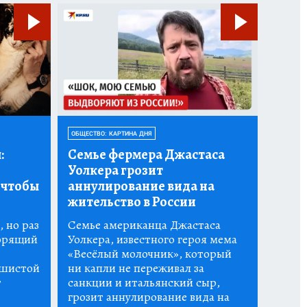
ОБЩЕСТВО: КАРТИНА ДНЯ
:
Семье фермера Джастаса
Уолкера грозит
 чтобы
аннулирование вида на
жительство в России
 но раз
Семье американца Джастаса
горящий
Уолкера, известного героя мема
«Весёлый молочник», который
ушистой
ни капли не переживал за
т
санкции и итальянский сыр,
грозит аннулирование вида на