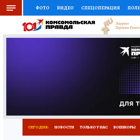
ФОТО
ВИДЕО
СПЕЦОПЕРАЦИЯ
ПОЛ
СОЦПОДДЕРЖКА
НАУКА
СПОРТ
КО
ВЫБОР ЭКСПЕРТОВ
ДОКТОР
ФИНАНС
КНИЖНАЯ ПОЛКА
ПРОГНОЗЫ НА СПОРТ
ПРЕСС-ЦЕНТР
НЕДВИЖИМОСТЬ
ТЕЛЕ
РАДИО КП
РЕКЛАМА
ТЕСТЫ
НОВОЕ 
СЕГОДНЯ:
НОВОСТИ
ТОЛЬКО У НАС
ВОЕНКОРЫ