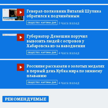
Генерал-полковник Виталий Шулика
обратился к подчинённым
3 часа назад
ОБЩЕСТВО: КАРТИНА ДНЯ
Губернатор Демешин поручил
вывозить людей с островов у
Хабаровска из-за наводнения
4 часа назад
ОБЩЕСТВО: КАРТИНА ДНЯ
Россияне рассказали о золотых медалях
в первый день Кубка мира по зимнему
плаванию
4 часа назад
ОБЩЕСТВО: КАРТИНА ДНЯ
РЕКОМЕНДУЕМЫЕ