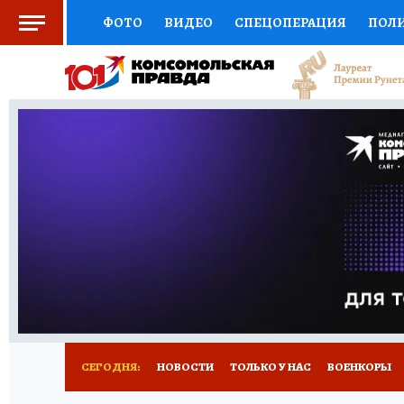
ФОТО
ВИДЕО
СПЕЦОПЕРАЦИЯ
ПОЛ
СОЦПОДДЕРЖКА
НАУКА
СПОРТ
КО
ВЫБОР ЭКСПЕРТОВ
ДОКТОР
ФИНАНС
КНИЖНАЯ ПОЛКА
ПРОГНОЗЫ НА СПОРТ
ПРЕСС-ЦЕНТР
НЕДВИЖИМОСТЬ
ТЕЛЕ
РАДИО КП
РЕКЛАМА
ТЕСТЫ
НОВОЕ 
СЕГОДНЯ:
НОВОСТИ
ТОЛЬКО У НАС
ВОЕНКОРЫ