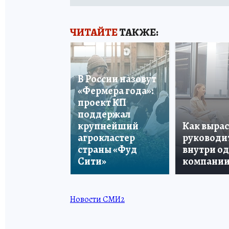
ЧИТАЙТЕ
ТАКЖЕ:
В России назовут
«Фермера года»:
проект КП
поддержал
крупнейший
Как вырас
агрокластер
руководи
страны «Фуд
внутри о
Сити»
компани
Новости СМИ2