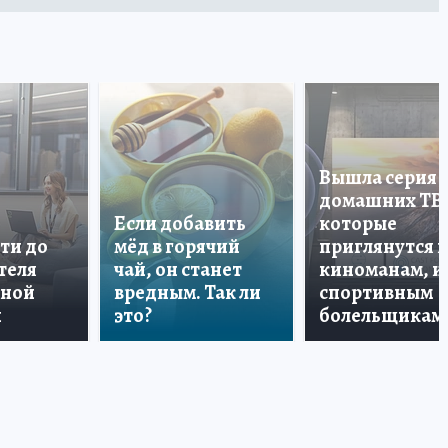
Вышла серия
домашних ТВ
Если добавить
которые
ти до
мёд в горячий
приглянутся 
теля
чай, он станет
киноманам, и
дной
вредным. Так ли
спортивным
и
это?
болельщикам